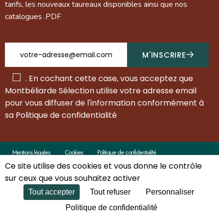
tarifs, les nouveaux taureaux disponibles ainsi que nos
catalogues .PDF
M'INSCRIRE
.
En cochant cette case, vous acceptez que
Montbéliarde Sélection utilise votre adresse email
pour vous diffuser de l'information conformément à
sa
Politique de confidentialité
Mentions légales
Cookies
Politique de confidentialité
Ce site utilise des cookies et vous donne le contrôle
sur ceux que vous souhaitez activer
Tout accepter
Tout refuser
Personnaliser
Copyright ©
Montbéliarde Sélection
. Tous droits réservés.
Politique de confidentialité