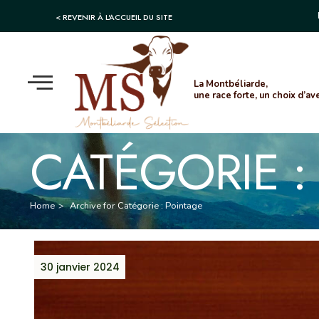
Panneau de gestion des cookies
< REVENIR À L'ACCUEIL DU SITE
La Montbéliarde,
une race forte, un choix d’ave
CATÉGORIE 
Home
>
Archive for
Catégorie :
Pointage
30 janvier 2024