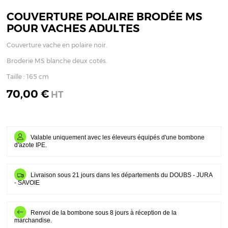
COUVERTURE POLAIRE BRODÉE MS
POUR VACHES ADULTES
Couverture vache en polaire noir.
Broderie MS blanche deux cotés.
Taille : 165 cm
70,00 €
HT
Valable uniquement avec les éleveurs équipés d'une bombone
d'azote IPE.
Livraison sous 21 jours dans les départements du DOUBS - JURA
- SAVOIE
Renvoi de la bombone sous 8 jours à réception de la
marchandise.