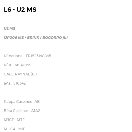
L6 - U2 MS
U2 MS
(JP006 MS / BRINK / BOGORRO jb)
N° national : FR1543148845
N° IE : 46 A1959
GAEC RAYNAL (15)
aAa : 516342
Kappa Caséines : AB
Béta Caséines : A1A2
MTCP : MTF
MILCA : MIF