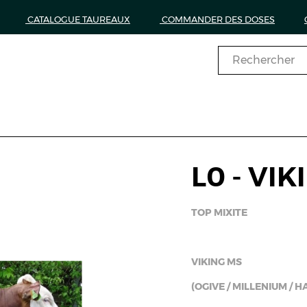
CATALOGUE TAUREAUX
COMMANDER DES DOSES
L0 - VI
TOP MIXITE
VIKING MS
(OGIVE / MILLENIUM / H