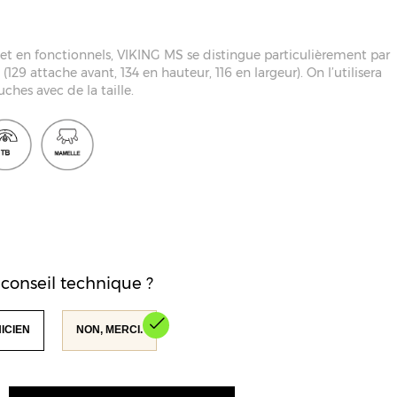
et en fonctionnels, VIKING MS se distingue particulièrement par
(129 attache avant, 134 en hauteur, 116 en largeur). On l’utilisera
ches avec de la taille.
conseil technique ?
NICIEN
NON, MERCI.