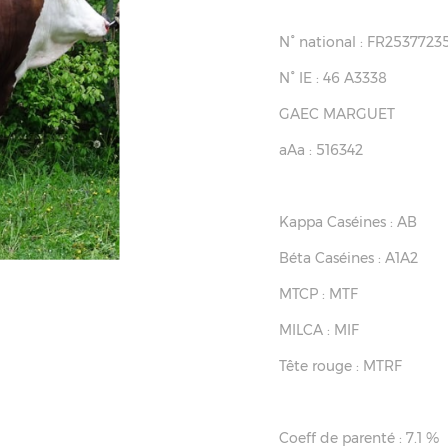
N° national : FR2537723
N° IE : 46 A3338
GAEC MARGUET
aAa : 516342
Kappa Caséines : AB
Béta Caséines : A1A2
MTCP : MTF
MILCA : MIF
Tête rouge : MTRF
Coeff de parenté : 7.1 %