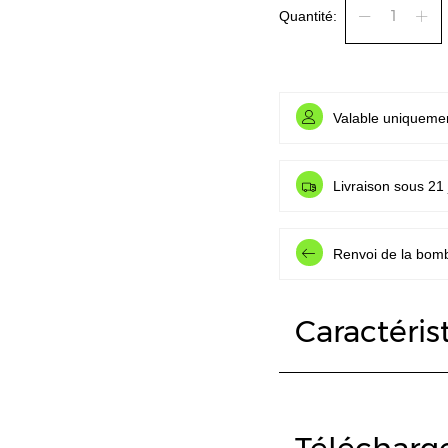
Quantité:
Valable uniquemen
Livraison sous 21
Renvoi de la bomb
Caractéris