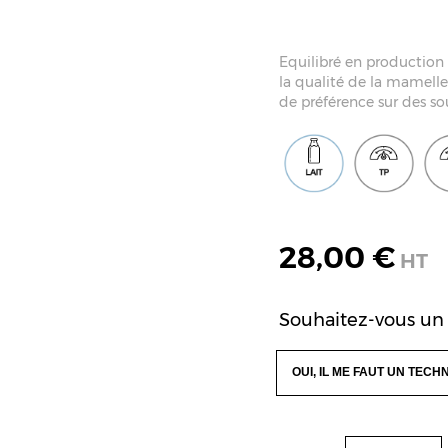
Equilibré en production 
la qualité de la mamelle 
de préférence sur des sou
28,00 €
HT
Souhaitez-vous un 
OUI, IL ME FAUT UN TECH